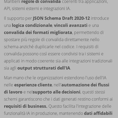
Mantieni
regole di convalida
coerenti tra applicazioni,
API, sistemi esterni e integrazioni IA.
Il supporto per
JSON Schema Draft 2020-12
introduce
una
logica condizionale
,
vincoli avanzati
e una
convalida dei formati migliorata
, permettendo di
spostare più regole di convalida direttamente nello
schema anziché duplicarle nel codice. I requisiti di
convalida possono così essere condivisi tra i sistemi e
applicati in modo coerente sia alle integrazioni tradizionali
sia agli
output strutturati dell'IA
.
Man mano che le organizzazioni estendono l'uso dell'IA
nelle
esperienze cliente
, nell'
automazione dei flussi
di lavoro
e nel
supporto alle decisioni
, questi stessi
schemi garantiscono che i dati generati restino conformi ai
requisiti di business.
Questo facilita l'integrazione delle
funzionalità IA in produzione, mantenendo
dati affidabili