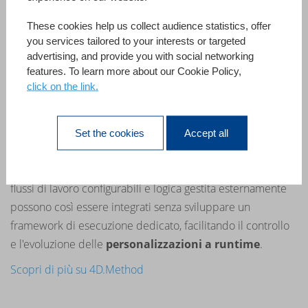
These cookies help us collect audience statistics, offer
you services tailored to your interests or targeted
Trasforma testo dinamico in metodi eseguibili
advertising, and provide you with social networking
Introduci un
comportamento dinamico
senza
features. To learn more about our Cookie Policy,
click on the link.
compromettere affidabilità e manutenibilità.
La
classe 4D.Method
consente di trasformare codice
memorizzato come testo in
metodi eseguibili
,
Set the cookies
Accept all
convalidabili prima dell'esecuzione
e richiamabili
come metodi 4D nativi. Regole di business dinamiche,
flussi di lavoro configurabili e logica gestita esternamente
possono così essere integrati senza sviluppare un
framework di esecuzione dedicato, facilitando il controllo
e l'evoluzione delle
personalizzazioni a runtime
.
Scopri di più su 4D.Method