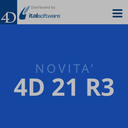
Salta
To
al
contenuto
principale
na
NOVITA'
4D 21 R3